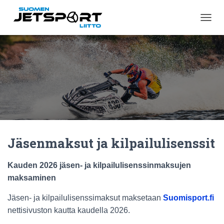
N
A
V
I
G
O
I
N
T
I
P
Ä
Jäsenmaksut ja kilpailulisenssit
Ä
L
L
Kauden 2026 jäsen- ja kilpailulisenssinmaksujen
E
maksaminen
/
P
O
Jäsen- ja kilpailulisenssimaksut maksetaan
Suomisport.fi
I
nettisivuston kautta kaudella 2026.
S