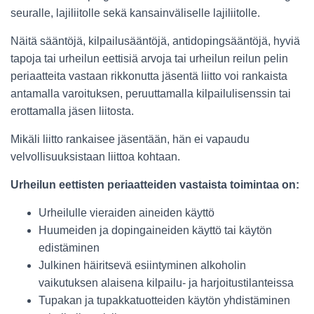
seuralle, lajiliitolle sekä kansainväliselle lajiliitolle.
Näitä sääntöjä, kilpailusääntöjä, antidopingsääntöjä, hyviä
tapoja tai urheilun eettisiä arvoja tai urheilun reilun pelin
periaatteita vastaan rikkonutta jäsentä liitto voi rankaista
antamalla varoituksen, peruuttamalla kilpailulisenssin tai
erottamalla jäsen liitosta.
Mikäli liitto rankaisee jäsentään, hän ei vapaudu
velvollisuuksistaan liittoa kohtaan.
Urheilun eettisten periaatteiden vastaista toimintaa on:
Urheilulle vieraiden aineiden käyttö
Huumeiden ja dopingaineiden käyttö tai käytön
edistäminen
Julkinen häiritsevä esiintyminen alkoholin
vaikutuksen alaisena kilpailu- ja harjoitustilanteissa
Tupakan ja tupakkatuotteiden käytön yhdistäminen