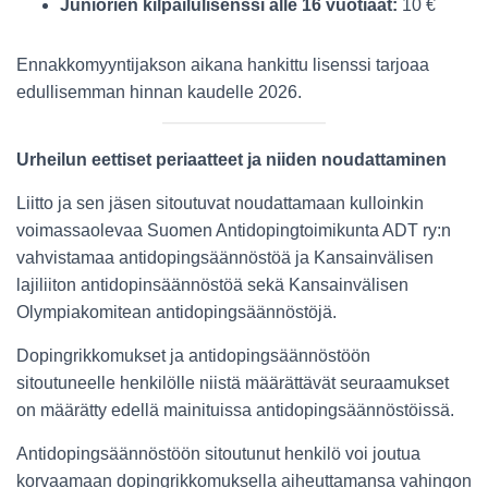
Juniorien kilpailulisenssi alle 16 vuotiaat:
10 €
Ennakkomyyntijakson aikana hankittu lisenssi tarjoaa
edullisemman hinnan kaudelle 2026.
Urheilun eettiset periaatteet ja niiden noudattaminen
Liitto ja sen jäsen sitoutuvat noudattamaan kulloinkin
voimassaolevaa Suomen Antidopingtoimikunta ADT ry:n
vahvistamaa antidopingsäännöstöä ja Kansainvälisen
lajiliiton antidopinsäännöstöä sekä Kansainvälisen
Olympiakomitean antidopingsäännöstöjä.
Dopingrikkomukset ja antidopingsäännöstöön
sitoutuneelle henkilölle niistä määrättävät seuraamukset
on määrätty edellä mainituissa antidopingsäännöstöissä.
Antidopingsäännöstöön sitoutunut henkilö voi joutua
korvaamaan dopingrikkomuksella aiheuttamansa vahingon