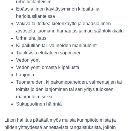
urheilutilanteisiin
Epäasiallinen käyttäytyminen kilpailu- ja
harjoitustilanteissa
Väkivalta, törkeä kielenkäyttö ja epäasiallinen
arvostelu, tuomarin harhautus ja muu sääntökikkailu
Urheiluhuijaus
Kilpailutilan tai -välineiden manipulointi
Tuloksista etukäteen sopiminen
Vedonlyönti
Vedonlyönti omasta kilpailusta
Lahjonta
Tuomareiden, kilpakumppaneiden, valmentajien tai
toimitsijoiden lahjominen tai sen yritys tuloksen
manipuloimiseksi
Sukupuolinen häirintä
Liiton hallitus päättää myös muista kurinpitotoimista ja
niiden yhteydessä annettavista rangaistuksista, jolloin