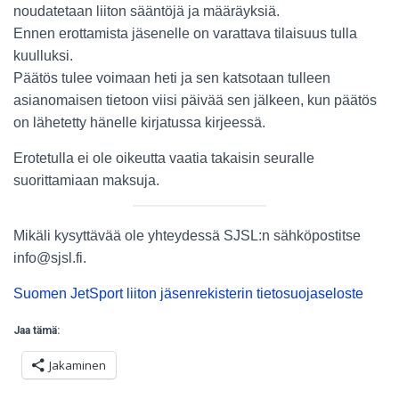
noudatetaan liiton sääntöjä ja määräyksiä.
Ennen erottamista jäsenelle on varattava tilaisuus tulla
kuulluksi.
Päätös tulee voimaan heti ja sen katsotaan tulleen
asianomaisen tietoon viisi päivää sen jälkeen, kun päätös
on lähetetty hänelle kirjatussa kirjeessä.
Erotetulla ei ole oikeutta vaatia takaisin seuralle
suorittamiaan maksuja.
Mikäli kysyttävää ole yhteydessä SJSL:n sähköpostitse
info@sjsl.fi.
Suomen JetSport liiton jäsenrekisterin tietosuojaseloste
Jaa tämä:
Jakaminen