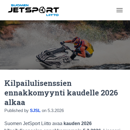
N
A
V
I
G
O
I
N
T
I
P
Ä
Kilpailulisenssien
Ä
L
ennakkomyynti kaudelle 2026
L
E
alkaa
/
P
Published by
SJSL
on
5.3.2026
O
I
Suomen JetSport Liitto avaa
kauden 2026
S