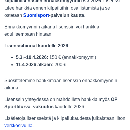
kilpailulisenssien ennakkomyynnin 5.3.2026
. Lisenssi
tulee hankkia ennen kilpailuihin osallistumista ja se
ostetaan
Suomisport
-palvelun kautta
.
Ennakkomyynnin aikana lisenssin voi hankkia
edullisempaan hintaan.
Lisenssihinnat kaudelle 2026:
5.3.–10.4.2026:
150 € (ennakkomyynti)
11.4.2026 alkaen:
200 €
Suosittelemme hankkimaan lisenssin ennakkomyynnin
aikana.
Lisenssin yhteydessä on mahdollista hankkia myös
OP
Sporttiturva -vakuutus
kaudelle 2026.
Lisätietoja lisensseistä ja kilpailukaudesta julkaistaan liiton
verkkosivuilla.