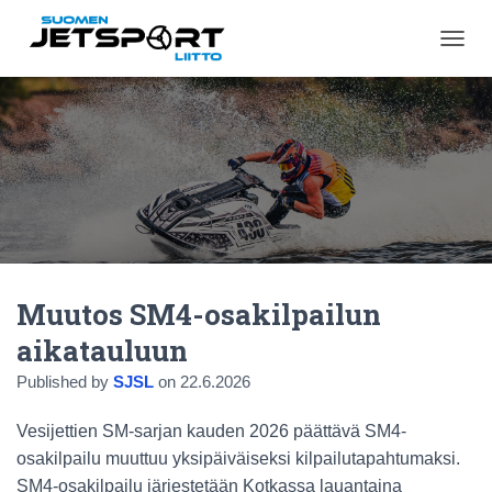
N
A
V
I
G
O
I
N
T
I
P
Ä
Muutos SM4-osakilpailun
Ä
L
aikatauluun
L
E
Published by
SJSL
on
22.6.2026
/
P
Vesijettien SM-sarjan kauden 2026 päättävä SM4-
O
I
osakilpailu muuttuu yksipäiväiseksi kilpailutapahtumaksi.
S
SM4-osakilpailu järjestetään Kotkassa lauantaina