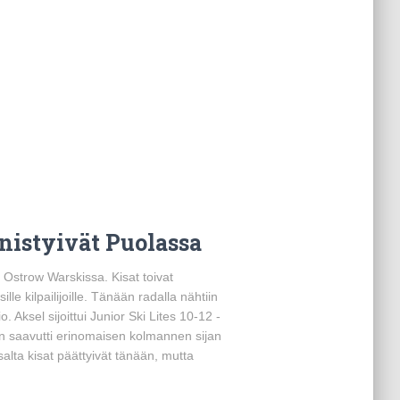
nistyivät Puolassa
 Ostrow Warskissa. Kisat toivat
le kilpailijoille. Tänään radalla nähtiin
o. Aksel sijoittui Junior Ski Lites 10-12 -
an saavutti erinomaisen kolmannen sijan
alta kisat päättyivät tänään, mutta