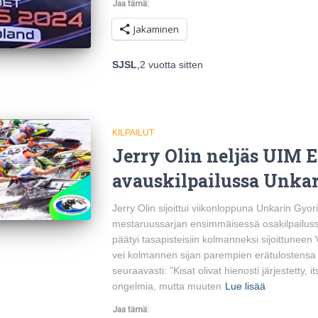
Jaa tämä:
Jakaminen
SJSL
,
2 vuotta
sitten
KILPAILUT
Jerry Olin neljäs UIM 
avauskilpailussa Unkar
Jerry Olin sijoittui viikonloppuna Unkarin Gyo
mestaruussarjan ensimmäisessä osakilpailuss
päätyi tasapisteisiin kolmanneksi sijoittuneen 
vei kolmannen sijan parempien erätulostensa 
seuraavasti: ”Kisat olivat hienosti järjestetty, i
ongelmia, mutta muuten
Lue lisää
Jaa tämä: