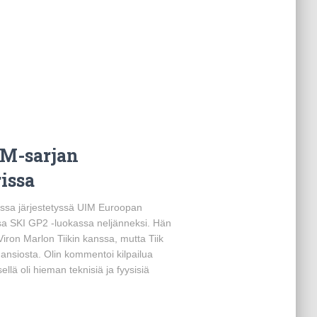
EM-sarjan
issa
rissa järjestetyssä UIM Euroopan
a SKI GP2 -luokassa neljänneksi. Hän
Viron Marlon Tiikin kanssa, mutta Tiik
ansiosta. Olin kommentoi kilpailua
tsellä oli hieman teknisiä ja fyysisiä