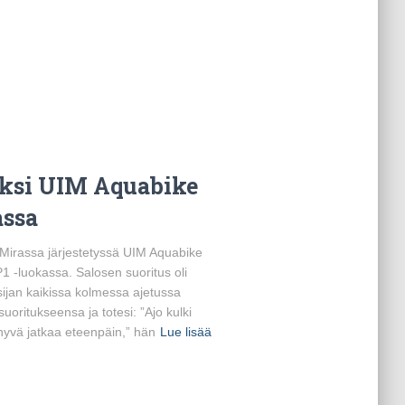
eksi UIM Aquabike
assa
in Mirassa järjestetyssä UIM Aquabike
 -luokassa. Salosen suoritus oli
sijan kaikissa kolmessa ajetussa
suoritukseensa ja totesi: ”Ajo kulki
n hyvä jatkaa eteenpäin,” hän
Lue lisää