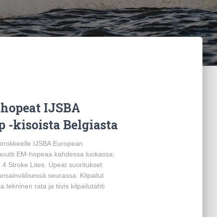
ahopeat IJSBA
-kisoista Belgiasta
okorokkeelle IJSBA European
aavutti EM-hopeaa kahdessa luokassa:
 Stroke Lites. Upeat suoritukset
kansainvälisessä seurassa. Kilpailut
 tekninen rata ja tiivis kilpailutahti