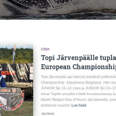
IJSBA
Topi Järvenpäälle tupl
European Championship 
Topi Järvenpää ajoi itsensä kahdesti palkint
Championship -kilpailuissa Belgiassa. Hän s
JUNIOR Ski 10–12 Lites ja JUNIOR Ski 10–12 4
toivat Topille ansaitut mitalit kovatasoisessa 
käytiin Belgian Eau d’Heure -järvialueella, jossa
testasivat nuorten
Lue lisää
Jaa tämä: