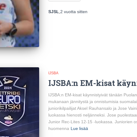
SJSL
,
2 vuotta
sitten
IJSBA
IJSBA:n EM-kisat käyn
IJSBA:n EM-kisat käynnistyivät tänään Puolan
mukanaan jännitystä ja onnistumisia suomalaisil
juniorikilpailijat Aksel Rauhansalo ja Jose Vaini
luokassa hienosti neljänneksi. Jose puolesta
Junior Rec-Lites 12-15 -luokassa. Juniorien os
huomenna
Lue lisää