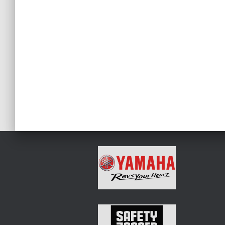
Artikkelien
sivutus