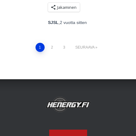
Jakaminen
SJSL
,
2 vuotta
sitten
1
2
3
SEURAAVA