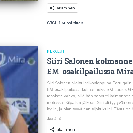
Jakaminen
SJSL
,
1 vuosi
sitten
KILPAILUT
Siiri Salonen kolmann
EM-osakilpailussa Mir
Siiri Salonen sijoittui viikonloppuna Portugal
EM-osakilpailussa kolmanneksi SKI Ladies GP1
tasaisen vahva, sillä hän saavutti kolmannen 
motossa. Kilpailun jälkeen Siiri oli tyytyväinen 
hyvin, ja olen tyyväinen sijoituksiini. Tästä o
Jaa tämä:
Jakaminen