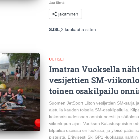
Jaa tämä:
Jakaminen
SJSL
,
2 kuukautta
sitten
UUTISET
Imatran Vuoksella näh
vesijettien SM-viikonl
toinen osakilpailu onni
Suomen JetSport Liiton vesijettien SM-sarja j
ajetulla kauden toisella SM-osakilpailulla. Kilp
kokonaisuudessaan onnistuneesti ja sääolosu
viikonlopun ajan. Vuoksen Kalastuspuiston edu
kilpailua useissa eri luokissa, ja yleisö pääs
pisteistä. Erityisesti Ski GP1 -luokassa nähtiin 