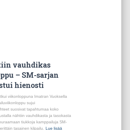
tiin vauhdikas
oppu – SM-sarjan
stui hienosti
atkui viikonloppuna Imatran Vuoksella
ailuviikonloppu sujui
hteet suosivat tapahtumaa koko
stalla nähtiin vauhdikasta ja tasokasta
i seuraamaan tiukkoja kamppailuja SM-
erittäin tasainen kilpailu,
Lue lisää