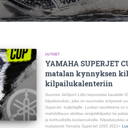
UUTISET
YAMAHA SUPERJET CUP
matalan kynnyksen kil
kilpailukalenteriin
Suomen JetSport Liitto käynnistää kaudelle
kilpailuluokan, joka on suunnattu erityisesti uu
SuperJet -kuljettajille. Luokan tavoitteena on t
mahdollisuus aloittaa vesijettikilpailut tai palat
ja kohtuullisilla kustannuksilla. Kilpailuluok
mukaisesti Yamaha SuperJet 1050 2021+
Lue