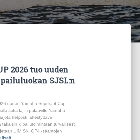
 2026 tuo uuden
pailuluokan SJSL:n
 2026 uuden Yamaha SuperJet Cup -
sille sekä lajiin palaaville Yamaha
arjota helposti lähestyttävä
a takaisin kilpailutoimintaan turvallisesti
ka ajetaan UIM SKI GP4 -sääntöjen
 lisää