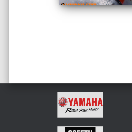
Artikkelien
sivutus