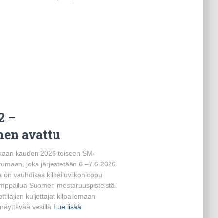
2 –
en avattu
 mukaan kauden 2026 toiseen SM-
tumaan, joka järjestetään 6.–7.6.2026
 on vauhdikas kilpailuviikonloppu
mppailua Suomen mestaruuspisteistä.
tilajien kuljettajat kilpailemaan
 näyttävää vesillä
Lue lisää