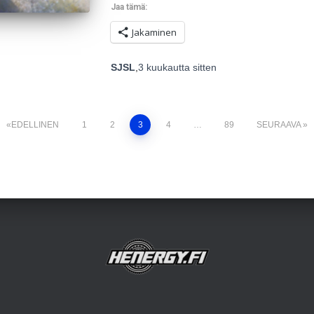
Jaa tämä:
Jakaminen
SJSL
,
3 kuukautta
sitten
EDELLINEN
1
2
3
4
…
89
SEURAAVA