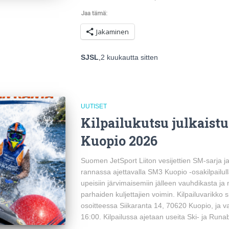
Jaa tämä:
Jakaminen
SJSL
,
2 kuukautta
sitten
UUTISET
Kilpailukutsu julkaistu
Kuopio 2026
Suomen JetSport Liiton vesijettien SM-sarja
rannassa ajettavalla SM3 Kuopio -osakilpailull
upeisiin järvimaisemiin jälleen vauhdikasta ja
parhaiden kuljettajien voimin. Kilpailuvarikko 
osoitteessa Siikaranta 14, 70620 Kuopio, ja va
16:00. Kilpailussa ajetaan useita Ski- ja Runa