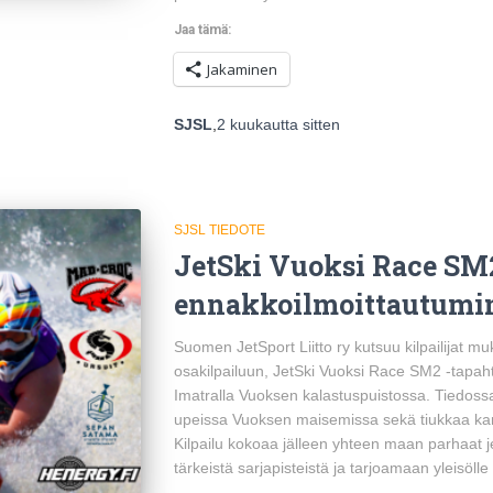
Jaa tämä:
Jakaminen
SJSL
,
2 kuukautta
sitten
SJSL TIEDOTE
JetSki Vuoksi Race SM
ennakkoilmoittautumin
Suomen JetSport Liitto ry kutsuu kilpailijat
osakilpailuun, JetSki Vuoksi Race SM2 -tapah
Imatralla Vuoksen kalastuspuistossa. Tiedossa
upeissa Vuoksen maisemissa sekä tiukkaa ka
Kilpailu kokoaa jälleen yhteen maan parhaat jet
tärkeistä sarjapisteistä ja tarjoamaan yleisölle