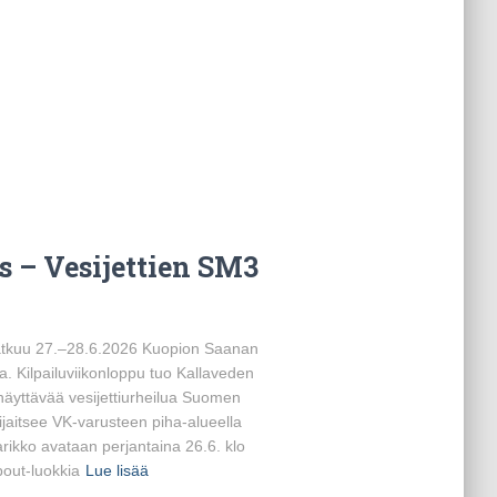
s – Vesijettien SM3
 jatkuu 27.–28.6.2026 Kuopion Saanan
a. Kilpailuviikonloppu tuo Kallaveden
 näyttävää vesijettiurheilua Suomen
sijaitsee VK-varusteen piha-alueella
rikko avataan perjantaina 26.6. klo
bout-luokkia
Lue lisää