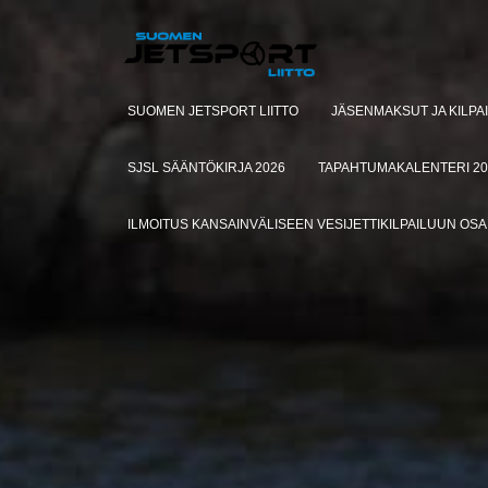
SUOMEN JETSPORT LIITTO
JÄSENMAKSUT JA KILPA
SJSL SÄÄNTÖKIRJA 2026
TAPAHTUMAKALENTERI 20
ILMOITUS KANSAINVÄLISEEN VESIJETTIKILPAILUUN OS