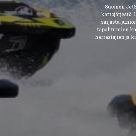
Suomen JetSp
kattojärjestö.
sarjasta, juni
tapahtumien koo
harrastajien ja k