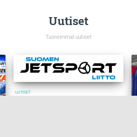
Uutiset
Tuoreimmat uutiset
UUTISET
SM-sarjataulukot ennen Kotkan
finaalia julkaistu
Vesijettien SM-sarjasta on ajettu kolme neljästä
osakilpailusta Sieravuoressa, Imatralla ja Kuopiossa.
Kolmen kilpailun jälkeen päivitetyt sarjataulukot antavat