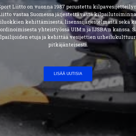
ort Liitto on vuonna 1987 perustettu kilpavesijetteil
 Liitto vastaa Suomessa järjestettävästä kilpailutoiminn
oriluokkien kehittämisestä, lisenssijärjestelmästä sekä 
rdinoimisesta yhteistyössä UIM:n ja IJSBA:n kanssa. SJ
ilpailijoiden etuja ja kehittää vesijettien urheilukulttuuri
pitkäjänteisesti.
LISÄÄ UUTISIA