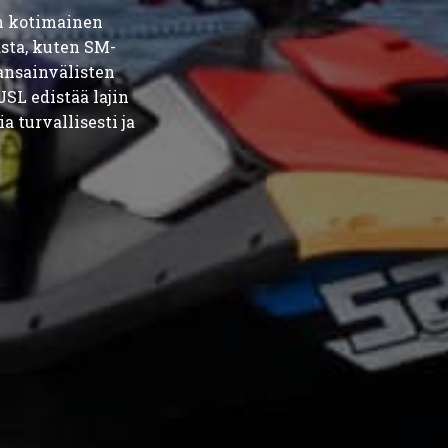
yn kotimainen
asta, kuten SM-
kansainvälisten
SL edistää lajin
a turvallisesti ja