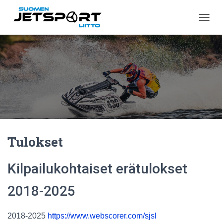
N
A
V
I
G
O
I
N
T
I
P
Ä
Tulokset
Ä
L
L
Kilpailukohtaiset erätulokset
E
/
P
2018-2025
O
I
S
2018-2025
https://www.webscorer.com/sjsl