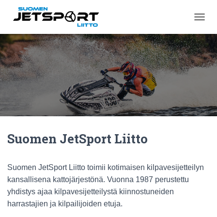
N
A
V
I
G
O
I
N
T
I
P
Ä
Suomen JetSport Liitto
Ä
L
L
E
Suomen JetSport Liitto toimii kotimaisen kilpavesijetteilyn
/
kansallisena kattojärjestönä. Vuonna 1987 perustettu
P
O
yhdistys ajaa kilpavesijetteilystä kiinnostuneiden
I
harrastajien ja kilpailijoiden etuja.
S