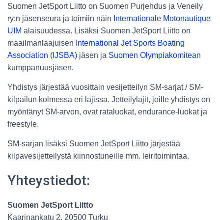
Suomen JetSport Liitto on Suomen Purjehdus ja Veneily
ry:n jäsenseura ja toimiin näin
Internationale Motonautique
UIM
alaisuudessa. Lisäksi Suomen JetSport Liitto on
maailmanlaajuisen
International Jet Sports Boating
Association (IJSBA)
jäsen ja
Suomen Olympiakomitean
kumppanuusjäsen.
Yhdistys järjestää vuosittain vesijetteilyn SM-sarjat / SM-
kilpailun kolmessa eri lajissa. Jetteilylajit, joille yhdistys on
myöntänyt SM-arvon, ovat rataluokat, endurance-luokat ja
freestyle.
SM-sarjan lisäksi Suomen JetSport Liitto järjestää
kilpavesijetteilystä kiinnostuneille mm. leiritoimintaa.
Yhteystiedot:
Suomen JetSport Liitto
Kaarinankatu 2, 20500 Turku