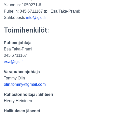
Y-tunnus: 1059271-6
Puhelin: 045 6711167 (pj. Esa Taka-Prami)
Sähköposti:
info@sjsl.fi
Toimihenkilöt:
Puheenjohtaja
Esa Taka-Prami
045 6711167
esa@sjsl.fi
Varapuheenjohtaja
Tommy Olin
olin.tommy@gmail.com
Rahastonhoitaja / Sihteeri
Henry Heininen
Hallituksen jäsenet