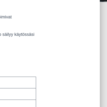
oimivat
 säilyy käytössäsi