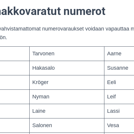
akkovaratut numerot
 vahvistamattomat numerovaraukset voidaan vapautta
öön.
Tarvonen
Aarne
Hakasalo
Susanne
Kröger
Eeli
Nyman
Leif
Laine
Lassi
Salonen
Vesa