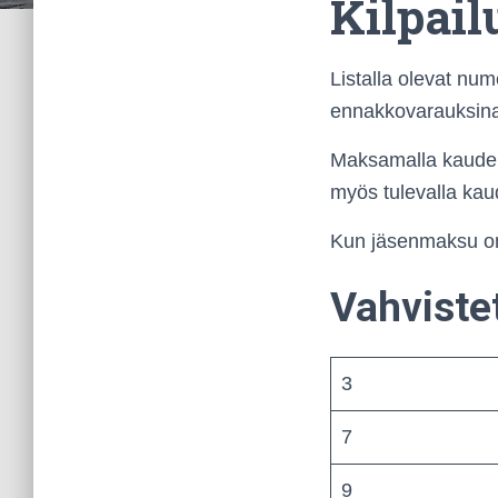
Kilpai
Listalla olevat num
ennakkovarauksina
Maksamalla kauden
myös tulevalla kau
Kun jäsenmaksu on 
Vahviste
3
7
9