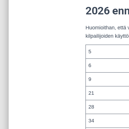
2026 enn
Huomioithan, että
kilpailijoiden käytt
5
6
9
21
28
34