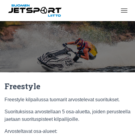
N
A
V
I
G
O
I
N
T
I
P
Ä
Freestyle
Ä
L
L
Freestyle kilpailussa tuomarit arvostelevat suoritukset.
E
/
Suorituksissa arvostellaan 5 osa-aluetta, joiden perusteella
P
O
jaetaan suorituspisteet kilpailijoille.
I
S
Arvosteltavat osa-alueet: