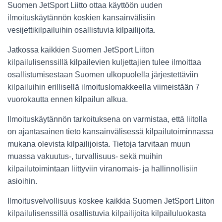
Suomen JetSport Liitto ottaa käyttöön uuden
ilmoituskäytännön koskien kansainvälisiin
vesijettikilpailuihin osallistuvia kilpailijoita.
Jatkossa kaikkien Suomen JetSport Liiton
kilpailulisenssillä kilpailevien kuljettajien tulee ilmoittaa
osallistumisestaan Suomen ulkopuolella järjestettäviin
kilpailuihin erillisellä ilmoituslomakkeella viimeistään 7
vuorokautta ennen kilpailun alkua.
Ilmoituskäytännön tarkoituksena on varmistaa, että liitolla
on ajantasainen tieto kansainvälisessä kilpailutoiminnassa
mukana olevista kilpailijoista. Tietoja tarvitaan muun
muassa vakuutus-, turvallisuus- sekä muihin
kilpailutoimintaan liittyviin viranomais- ja hallinnollisiin
asioihin.
Ilmoitusvelvollisuus koskee kaikkia Suomen JetSport Liiton
kilpailulisenssillä osallistuvia kilpailijoita kilpailuluokasta