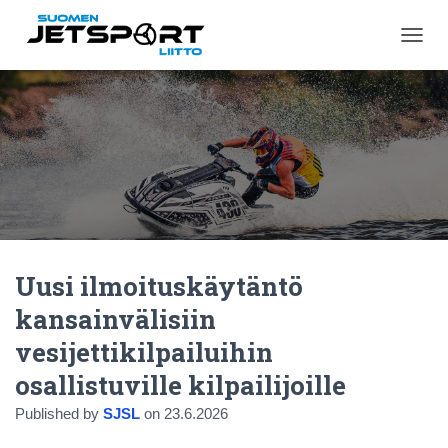
N
A
V
I
G
O
I
N
T
I
P
Ä
Uusi ilmoituskäytäntö
Ä
L
kansainvälisiin
L
E
vesijettikilpailuihin
/
P
osallistuville kilpailijoille
O
I
Published by
SJSL
on
23.6.2026
S