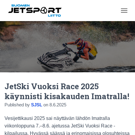
N
A
V
I
G
O
I
N
T
I
P
Ä
JetSki Vuoksi Race 2025
Ä
L
käynnisti kisakauden Imatralla!
L
E
Published by
SJSL
on
8.6.2025
/
P
Vesijettikausi 2025 sai näyttävän lähdön Imatralla
O
I
viikonloppuna 7.–8.6. ajetussa JetSki Vuoksi Race -
S
kilpailussa. Hyvässä säässä ja erinomaisissa olosuhteissa