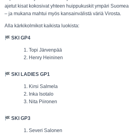
ajetut kisat kokosivat yhteen huippukuskit ympäri Suomea
– ja mukana mahtui myös kansainvälistä väriä Virosta.
Alla kärkikolmikot kaikista luokista:
SKI GP4
Topi Järvenpää
Henry Heininen
SKI LADIES GP1
Kirsi Salmela
Inka Isotalo
Nita Piironen
SKI GP3
Severi Salonen