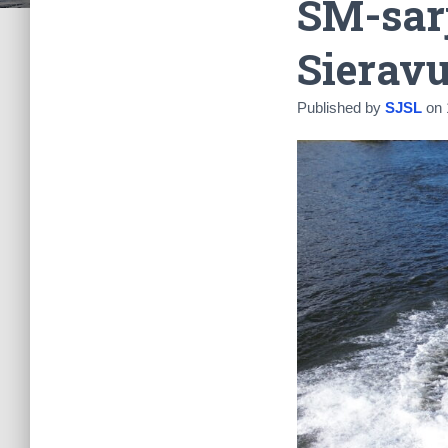
SM-sarj
Sierav
Published by
SJSL
on