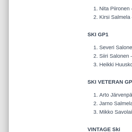
Nita Piironen
Kirsi Salmela 
SKI GP1
Severi Salon
Siiri Salonen
Heikki Huusko
SKI VETERAN G
Arto Järvenpä
Jarno Salmela 
Mikko Savolai
VINTAGE Ski