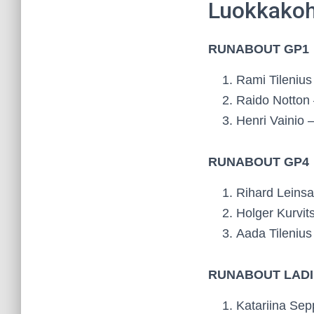
Luokkakoh
RUNABOUT GP1
Rami Tilenius
Raido Notton 
Henri Vainio –
RUNABOUT GP4
Rihard Leinsal
Holger Kurvit
Aada Tilenius
RUNABOUT LADI
Katariina Sep