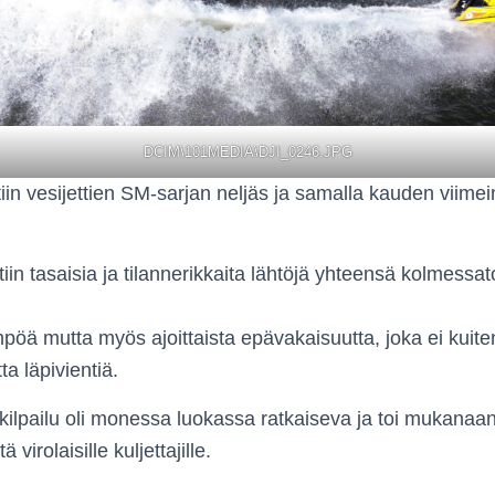
DCIM\101MEDIA\DJI_0246.JPG
iin vesijettien SM-sarjan neljäs ja samalla kauden viimei
iin tasaisia ja tilannerikkaita lähtöjä yhteensä kolmessa­to
mpöä mutta myös ajoittaista epävakaisuutta, joka ei kuite
ta läpivientiä.
lpailu oli monessa luokassa ratkaiseva ja toi mukanaan
 virolaisille kuljettajille.