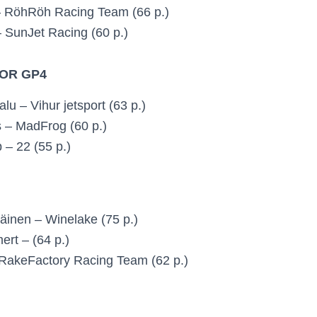
– RöhRöh Racing Team (66 p.)
– SunJet Racing (60 p.)
OR GP4
lu – Vihur jetsport (63 p.)
s – MadFrog (60 p.)
 – 22 (55 p.)
äinen – Winelake (75 p.)
t – (64 p.)
 RakeFactory Racing Team (62 p.)