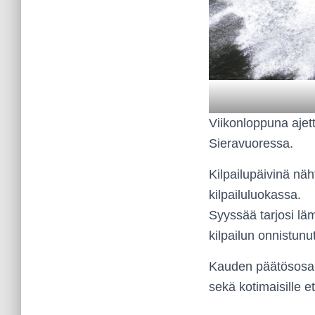
Viikonloppuna ajett
Sieravuoressa.
Kilpailupäivinä näht
kilpailuluokassa.
Syyssää tarjosi lä
kilpailun onnistunut
Kauden päätösosaki
sekä kotimaisille että