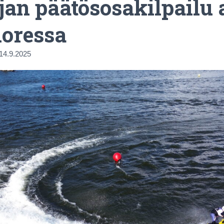
an päätösosakilpailu a
uoressa
14.9.2025