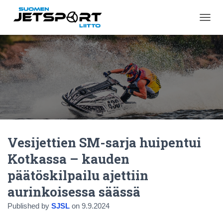
N
A
V
I
G
O
I
N
T
I
P
Ä
Vesijettien SM-sarja huipentui
Ä
L
Kotkassa – kauden
L
E
päätöskilpailu ajettiin
/
P
aurinkoisessa säässä
O
I
Published by
SJSL
on
9.9.2024
S