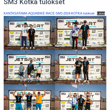
SM3 Kotka tulokset
KANTASATAMA-AQUABIKE-RACE-SM3-2024-KOTKA-tulokset
Lataa