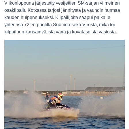
Viikonloppuna järjestetty vesijettien SM-sarjan viimeinen
osakilpailu Kotkassa tarjosi jännitystä ja vauhdin hurmaa
kauden huipennukseksi. Kilpailijoita saapui paikalle
yhteensä 72 eri puolilta Suomea sekä Virosta, mikä toi
kilpailuun kansainvälistä väriä ja kovatasoista vastusta.