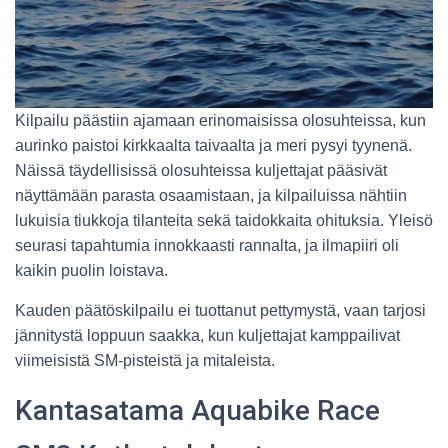
Kilpailu päästiin ajamaan erinomaisissa olosuhteissa, kun
aurinko paistoi kirkkaalta taivaalta ja meri pysyi tyynenä.
Näissä täydellisissä olosuhteissa kuljettajat pääsivät
näyttämään parasta osaamistaan, ja kilpailuissa nähtiin
lukuisia tiukkoja tilanteita sekä taidokkaita ohituksia. Yleisö
seurasi tapahtumia innokkaasti rannalta, ja ilmapiiri oli
kaikin puolin loistava.
Kauden päätöskilpailu ei tuottanut pettymystä, vaan tarjosi
jännitystä loppuun saakka, kun kuljettajat kamppailivat
viimeisistä SM-pisteistä ja mitaleista.
Kantasatama Aquabike Race