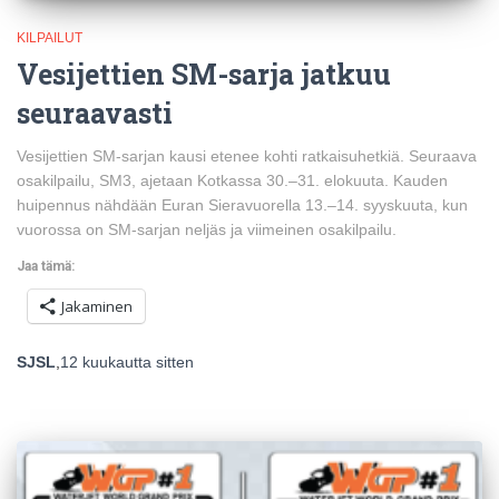
KILPAILUT
Vesijettien SM-sarja jatkuu
seuraavasti
Vesijettien SM-sarjan kausi etenee kohti ratkaisuhetkiä. Seuraava
osakilpailu, SM3, ajetaan Kotkassa 30.–31. elokuuta. Kauden
huipennus nähdään Euran Sieravuorella 13.–14. syyskuuta, kun
vuorossa on SM-sarjan neljäs ja viimeinen osakilpailu.
Jaa tämä:
Jakaminen
SJSL
,
12 kuukautta
sitten