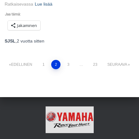
Ratkaisevassa
Lue lisää
Jaa tämä:
Jakaminen
SJSL
,
2 vuotta
sitten
Artikkelien
EDELLINEN
1
2
3
…
23
SEURAAVA
sivutus