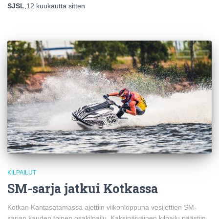
SJSL
,
12 kuukautta
sitten
KILPAILUT
SM-sarja jatkui Kotkassa
Kotkan Kantasatamassa ajettiin viikonloppuna vesijettien SM-
sarjan kauden toinen osakilpailu. Kaksipäiväinen kilpailu päästiin