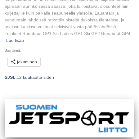
ajamaan aurinkoisessa säässä, joka loi loistavat olosuhteet niin
kuljettajille kuin paikalle saapuneelle yleisölle. Lauantain ja
sunnuntain lähdöissä ratkottiin pisteitä tiukoissa tilanteissa, ja
useissa luokissa voittajat selvisivät vasta päätöslähdössä.
Tulokset Runabout GP1 Ski Ladies GP1 Ski GP2 Runabout GP4
Lue lisää
Jaa tämä:
Jakaminen
SJSL
,
12 kuukautta
sitten