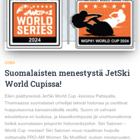
IJSBA
Suomalaisten menestystä JetSki
World Cupissa!
Eilen päättyneissä JetSki World Cup -kisoissa Pattayalla,
Thaimaassa suomalaiset urheilijat tekivät historiaa ja osoittivat
huipputasonsa kansainvälisillä vesillä. Suomi oli vahvasti
edustettuna eri luokissa, ja kisaviikonlopusta jäi unohtumattomia
hetkiä suomalaisen jetsportin historiankirjoihin. Siiri Salonen –
World Cup -mestari! Siiri Salonen nousi maailman huipulle
voittamalla PRO-AM Women Ski Modified -luokan mestaruuden.