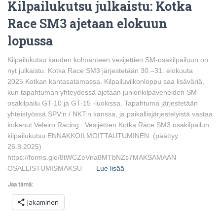
Kilpailukutsu julkaistu: Kotka
Race SM3 ajetaan elokuun
lopussa
Kilpailukutsu kauden kolmanteen vesijettien SM-osakilpailuun on
nyt julkaistu. Kotka Race SM3 järjestetään 30.–31. elokuuta
2025 Kotkan kantasatamassa. Kilpailuviikonloppu saa lisäväriä,
kun tapahtuman yhteydessä ajetaan juniorikilpaveneiden SM-
osakilpailu GT-10 ja GT-15 -luokissa. Tapahtuma järjestetään
yhteistyössä SPV:n / NKT:n kanssa, ja paikallisjärjestelyistä vastaa
kokenut Veleiro Racing. Vesijettien Kotka Race SM3 osakilpailun
kilpailukutsu ENNAKKOILMOITTAUTUMINEN (päättyy
26.8.2025)
https://forms.gle/8tWCZeVna8MTbNZs7MAKSAMAAN
OSALLISTUMISMAKSU
Lue lisää
Jaa tämä:
Jakaminen