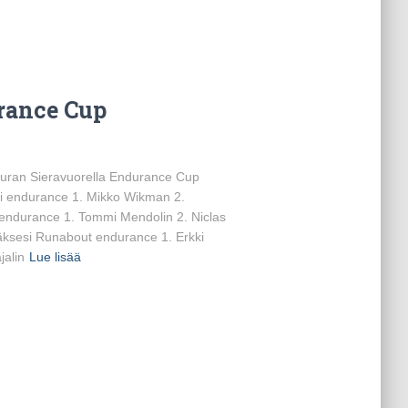
rance Cup
Euran Sieravuorella Endurance Cup
Ski endurance 1. Mikko Wikman 2.
ndurance 1. Tommi Mendolin 2. Niclas
äksesi Runabout endurance 1. Erkki
alin
Lue lisää