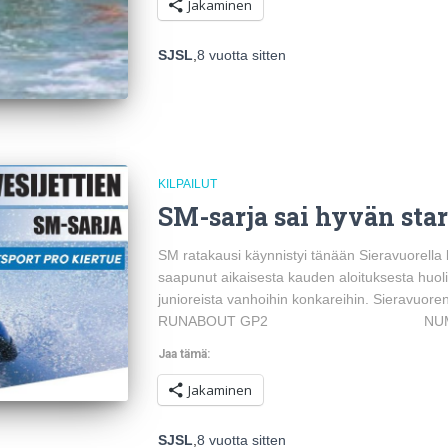
Jakaminen
SJSL
,
8 vuotta
sitten
KILPAILUT
SM-sarja sai hyvän star
SM ratakausi käynnistyi tänään Sieravuorella k
saapunut aikaisesta kauden aloituksesta huoli
junioreista vanhoihin konkareihin. Sieravuoren
RUNABOUT GP2 NUM NIMI
Jaa tämä:
Jakaminen
SJSL
,
8 vuotta
sitten