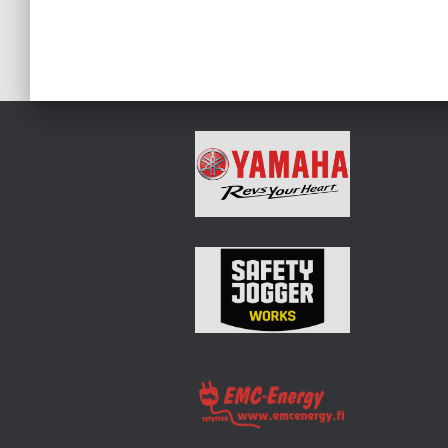
Artikkelien
sivutus