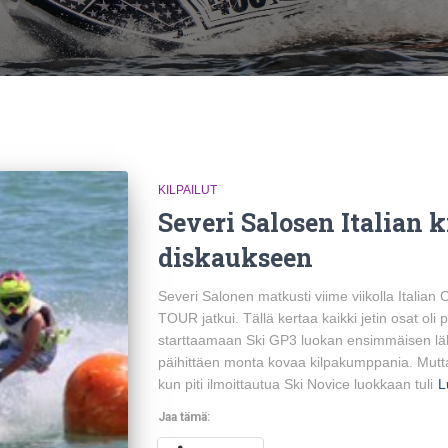
KILPAILUT
Severi Salosen Italian k
diskaukseen
Severi Salonen matkusti viime viikolla Italian
TOUR jatkui. Tällä kertaa kaikki jetin osat oli
starttaamaan Ski GP3 luokan ensimmäisen lähtö
päihittäen monta kovaa kilpakumppania. Mut
kun piti ilmoittautua Ski Novice luokkaan tuli
L
Jaa tämä: