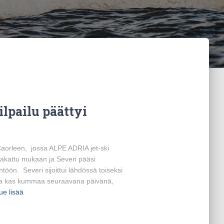
ilpailu päättyi
 Caorleen, jossa ALPE ADRIA jet-ski
 pakattu mukaan ja Severi pääsi
ön. Severi sijoittui lähdössä toiseksi
ta kas kummaa seuraavana päivänä,
ue lisää