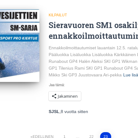
KILPAILUT
Sieravuoren SM1 osaki
ennakkoilmoittautumi
Ennakkoilmoittautumiset lauantain 12.5. r
Pääluokka Lisäluokka Lisäluokka Kärkkäine
Runabout GP4 Halén Aleksi SKI GP1 Wikman
GP1 Tilenius Rami SKI GP1 Runabout GP4 S
Mikko Ski GP3 Juustovaara Ari-pekka
Lue lis
Jaa tämä:
Jakaminen
SJSL
,
8 vuotta
sitten
EDELLINEN
1
…
22
23