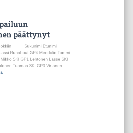
lpailuun
nen päättynyt
ataluokkiin Sukunimi Etunimi
n Lassi Runabout GP4 Mendolin Tommi
 Mikko SKI GP1 Lehtonen Lasse SKI
alonen Tuomas SKI GP3 Virtanen
ää