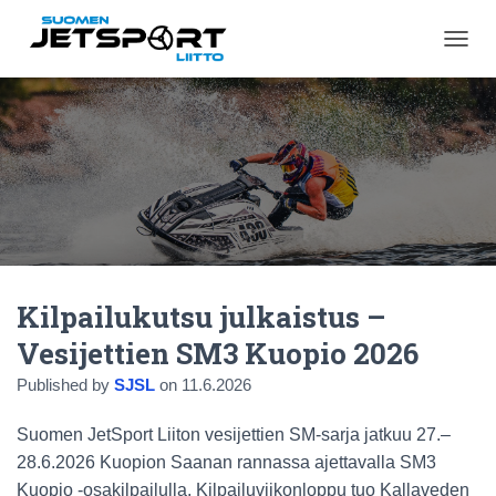
N
A
V
I
G
O
I
N
T
I
P
Ä
Kilpailukutsu julkaistus –
Ä
L
Vesijettien SM3 Kuopio 2026
L
E
Published by
SJSL
on
11.6.2026
/
P
Suomen JetSport Liiton vesijettien SM-sarja jatkuu 27.–
O
I
28.6.2026 Kuopion Saanan rannassa ajettavalla SM3
S
Kuopio -osakilpailulla. Kilpailuviikonloppu tuo Kallaveden