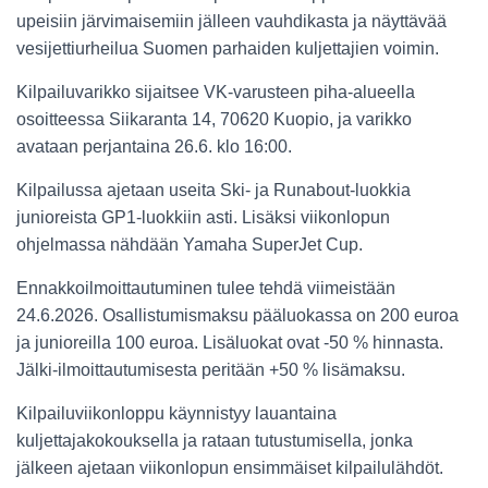
upeisiin järvimaisemiin jälleen vauhdikasta ja näyttävää
vesijettiurheilua Suomen parhaiden kuljettajien voimin.
Kilpailuvarikko sijaitsee VK-varusteen piha-alueella
osoitteessa Siikaranta 14, 70620 Kuopio, ja varikko
avataan perjantaina 26.6. klo 16:00.
Kilpailussa ajetaan useita Ski- ja Runabout-luokkia
junioreista GP1-luokkiin asti. Lisäksi viikonlopun
ohjelmassa nähdään Yamaha SuperJet Cup.
Ennakkoilmoittautuminen tulee tehdä viimeistään
24.6.2026. Osallistumismaksu pääluokassa on 200 euroa
ja junioreilla 100 euroa. Lisäluokat ovat -50 % hinnasta.
Jälki-ilmoittautumisesta peritään +50 % lisämaksu.
Kilpailuviikonloppu käynnistyy lauantaina
kuljettajakokouksella ja rataan tutustumisella, jonka
jälkeen ajetaan viikonlopun ensimmäiset kilpailulähdöt.