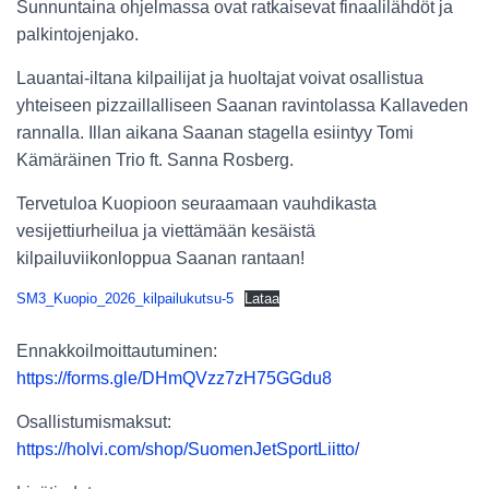
Sunnuntaina ohjelmassa ovat ratkaisevat finaalilähdöt ja
palkintojenjako.
Lauantai-iltana kilpailijat ja huoltajat voivat osallistua
yhteiseen pizzaillalliseen Saanan ravintolassa Kallaveden
rannalla. Illan aikana Saanan stagella esiintyy Tomi
Kämäräinen Trio ft. Sanna Rosberg.
Tervetuloa Kuopioon seuraamaan vauhdikasta
vesijettiurheilua ja viettämään kesäistä
kilpailuviikonloppua Saanan rantaan!
SM3_Kuopio_2026_kilpailukutsu-5
Lataa
Ennakkoilmoittautuminen:
https://forms.gle/DHmQVzz7zH75GGdu8
Osallistumismaksut:
https://holvi.com/shop/SuomenJetSportLiitto/