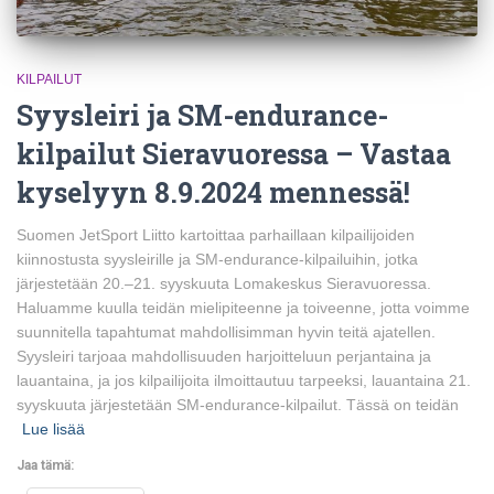
KILPAILUT
Syysleiri ja SM-endurance-
kilpailut Sieravuoressa – Vastaa
kyselyyn 8.9.2024 mennessä!
Suomen JetSport Liitto kartoittaa parhaillaan kilpailijoiden
kiinnostusta syysleirille ja SM-endurance-kilpailuihin, jotka
järjestetään 20.–21. syyskuuta Lomakeskus Sieravuoressa.
Haluamme kuulla teidän mielipiteenne ja toiveenne, jotta voimme
suunnitella tapahtumat mahdollisimman hyvin teitä ajatellen.
Syysleiri tarjoaa mahdollisuuden harjoitteluun perjantaina ja
lauantaina, ja jos kilpailijoita ilmoittautuu tarpeeksi, lauantaina 21.
syyskuuta järjestetään SM-endurance-kilpailut. Tässä on teidän
Lue lisää
Jaa tämä: