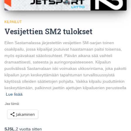
KILPAILUT
Vesijettien SM2 tulokset
Eilen Sastamalassa järjestettiin vesijettien SM-sarjan toinen
osakilpailu, jossa kilpailijat joutuivat haastamaan paitsi toisensa,
myös epävakaat sääolosuhteet. Päivän aikana sää vaihteli
dramaattisesti, sateesta ja auringonpaisteeseen. Kilpailun
puolivälissä Sastamalaan iski voimakas ukkosrintama, joka pakotti
kilpailun juryn keskeyttämään tapahtuman turvallisuussyistä
käytössä olleiden säätietojen pohjalta. Vaikka kilpailu jouduttiinkin
keskeyttämään, palkinnot jaettiin ajettujen kilpailuerien perusteella
Lue lisää
Jaa tämä:
Jakaminen
SJSL
,
2 vuotta
sitten