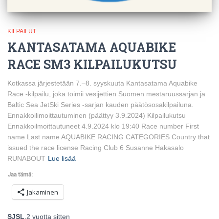
KILPAILUT
KANTASATAMA AQUABIKE
RACE SM3 KILPAILUKUTSU
Kotkassa järjestetään 7.–8. syyskuuta Kantasatama Aquabike
Race -kilpailu, joka toimii vesijettien Suomen mestaruussarjan ja
Baltic Sea JetSki Series -sarjan kauden päätösosakilpailuna.
Ennakkoilimoittautuminen (päättyy 3.9.2024) Kilpailukutsu
Ennakkoilmoittautuneet 4.9.2024 klo 19:40 Race number First
name Last name AQUABIKE RACING CATEGORIES Country that
issued the race license Racing Club 6 Susanne Hakasalo
RUNABOUT
Lue lisää
Jaa tämä:
Jakaminen
SJSL
,
2 vuotta
sitten