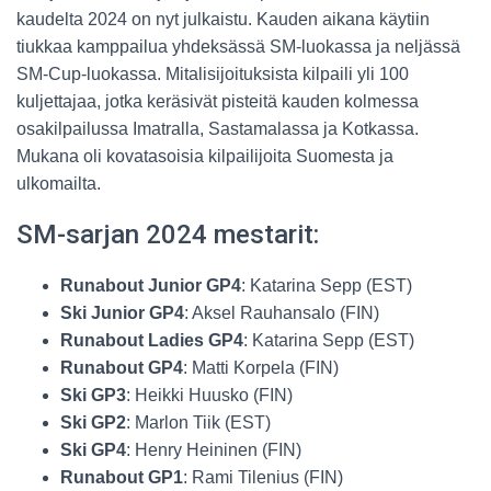
kaudelta 2024 on nyt julkaistu. Kauden aikana käytiin
tiukkaa kamppailua yhdeksässä SM-luokassa ja neljässä
SM-Cup-luokassa. Mitalisijoituksista kilpaili yli 100
kuljettajaa, jotka keräsivät pisteitä kauden kolmessa
osakilpailussa Imatralla, Sastamalassa ja Kotkassa.
Mukana oli kovatasoisia kilpailijoita Suomesta ja
ulkomailta.
SM-sarjan 2024 mestarit:
Runabout Junior GP4
: Katarina Sepp (EST)
Ski Junior GP4
: Aksel Rauhansalo (FIN)
Runabout Ladies GP4
: Katarina Sepp (EST)
Runabout GP4
: Matti Korpela (FIN)
Ski GP3
: Heikki Huusko (FIN)
Ski GP2
: Marlon Tiik (EST)
Ski GP4
: Henry Heininen (FIN)
Runabout GP1
: Rami Tilenius (FIN)