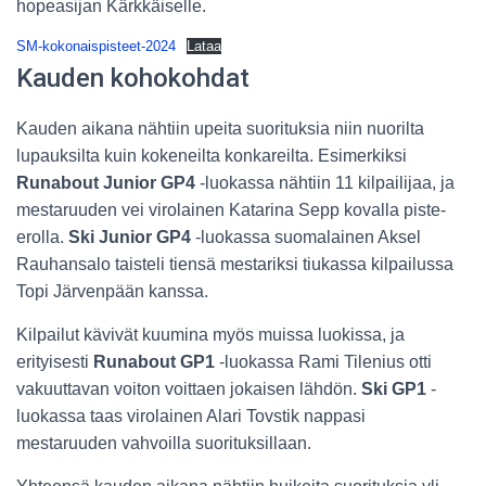
hopeasijan Kärkkäiselle.
SM-kokonaispisteet-2024
Lataa
Kauden kohokohdat
Kauden aikana nähtiin upeita suorituksia niin nuorilta
lupauksilta kuin kokeneilta konkareilta. Esimerkiksi
Runabout Junior GP4
-luokassa nähtiin 11 kilpailijaa, ja
mestaruuden vei virolainen Katarina Sepp kovalla piste-
erolla.
Ski Junior GP4
-luokassa suomalainen Aksel
Rauhansalo taisteli tiensä mestariksi tiukassa kilpailussa
Topi Järvenpään kanssa.
Kilpailut kävivät kuumina myös muissa luokissa, ja
erityisesti
Runabout GP1
-luokassa Rami Tilenius otti
vakuuttavan voiton voittaen jokaisen lähdön.
Ski GP1
-
luokassa taas virolainen Alari Tovstik nappasi
mestaruuden vahvoilla suorituksillaan.