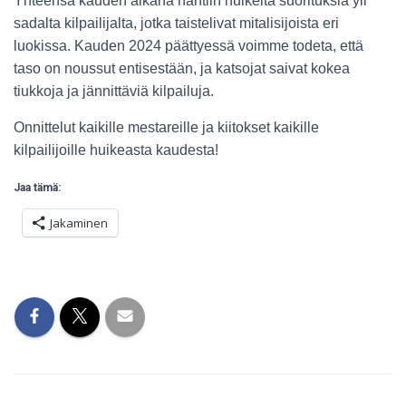
Yhteensä kauden aikana nähtiin huikeita suorituksia yli
sadalta kilpailijalta, jotka taistelivat mitalisijoista eri
luokissa. Kauden 2024 päättyessä voimme todeta, että
taso on noussut entisestään, ja katsojat saivat kokea
tiukkoja ja jännittäviä kilpailuja.
Onnittelut kaikille mestareille ja kiitokset kaikille
kilpailijoille huikeasta kaudesta!
Jaa tämä:
Jakaminen