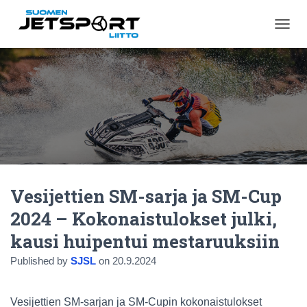
N
A
V
I
G
O
I
N
T
I
P
Ä
Vesijettien SM-sarja ja SM-Cup
Ä
L
2024 – Kokonaistulokset julki,
L
E
kausi huipentui mestaruuksiin
/
P
Published by
SJSL
on
20.9.2024
O
I
S
Vesijettien SM-sarjan ja SM-Cupin kokonaistulokset